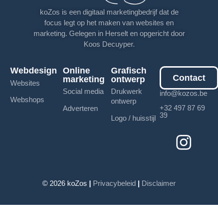
koZos is een digitaal marketingbedrijf dat de
focus legt op het maken van websites en
marketing. Gelegen in Herselt en opgericht door
Koos Decuyper.
Webdesign
Online
Grafisch
Contact
marketing
ontwerp
Websites
Social media
Drukwerk
info@kozos.be
Webshops
ontwerp
+32 497 87 69
Adverteren
39
Logo / huisstijl
© 2026 koZos
|
Privacybeleid
|
Disclaimer